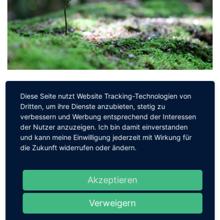
Wunder der Natur
Diese Seite nutzt Website Tracking-Technologien von
Dritten, um ihre Dienste anzubieten, stetig zu
17. Juni 2019
Zugriffe: 4335
verbessern und Werbung entsprechend der Interessen
Was du hier siehst? Ein zarter Baumtrieb auf einem
der Nutzer anzuzeigen. Ich bin damit einverstanden
und kann meine Einwilligung jederzeit mit Wirkung für
moosbedeckten, umgestürzten Baum ...
die Zukunft widerrufen oder ändern.
WEITERLESEN
Akzeptieren
LANDSCHAFTEN
Verweigern