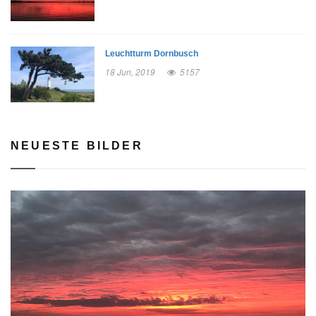
Leuchtturm Dornbusch
18 Jun, 2019
5157
NEUESTE BILDER
rev