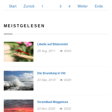
Start
Zurück
1
2
3
4
Weiter
Ende
MEISTGELESEN
Libelle auf Blütenstiel
29 Aug, 2011
6543
Die Brandung in Vitt
23 Sep, 2019
6320
Strandbad Müggelsee
03 Nov, 2020
5202