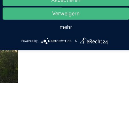
Verweigern
mehr
Powered by
&