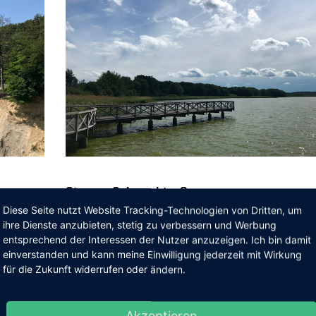
Steg am Schmachter See
Diese Seite nutzt Website Tracking-Technologien von Dritten, um
16. Juni 2019
Zugriffe: 2995
ihre Dienste anzubieten, stetig zu verbessern und Werbung
ssnitz zum
Westlich von Binz, nicht mal 1 Km vom Binzer Strand ent
entsprechend der Interessen der Nutzer anzuzeigen. Ich bin damit
einverstanden und kann meine Einwilligung jederzeit mit Wirkung
liegt der Schmachter See ...
für die Zukunft widerrufen oder ändern.
WEITERLESEN
Akzeptieren