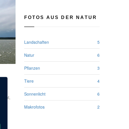
FOTOS AUS DER NATUR
Landschaften
5
Natur
6
Pflanzen
3
Tiere
4
Sonnenlicht
6
fernt,
Makrofotos
2