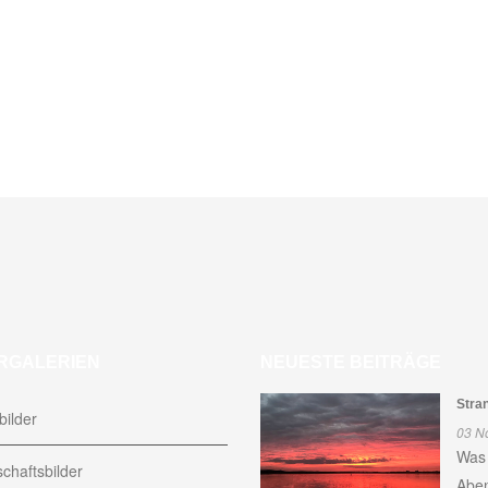
RGALERIEN
NEUESTE BEITRÄGE
Stra
ilder
03 N
Was 
chaftsbilder
Aben