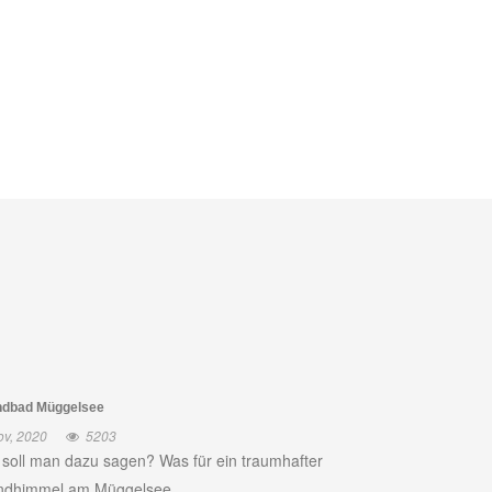
ndbad Müggelsee
ov, 2020
5203
soll man dazu sagen? Was für ein traumhafter
dhimmel am Müggelsee ...