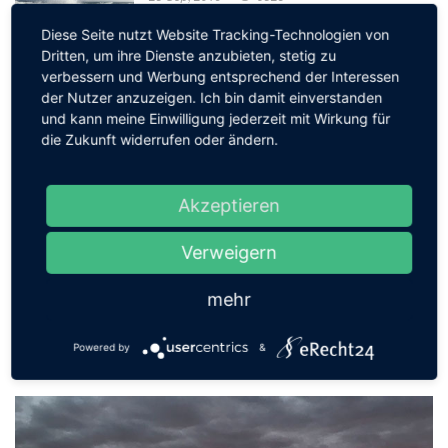
Diese Seite nutzt Website Tracking-Technologien von
Dritten, um ihre Dienste anzubieten, stetig zu
verbessern und Werbung entsprechend der Interessen
Strandbad Müggelsee
der Nutzer anzuzeigen. Ich bin damit einverstanden
03 Nov, 2020
5208
und kann meine Einwilligung jederzeit mit Wirkung für
die Zukunft widerrufen oder ändern.
Leuchtturm Dornbusch
Akzeptieren
18 Jun, 2019
5159
Verweigern
mehr
NEUESTE BILDER
Powered by
&