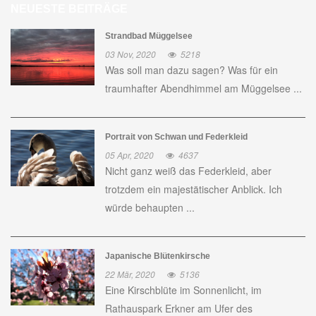
NEUESTE BEITRÄGE
Strandbad Müggelsee
03 Nov, 2020
5218
Was soll man dazu sagen? Was für ein
traumhafter Abendhimmel am Müggelsee ...
Portrait von Schwan und Federkleid
05 Apr, 2020
4637
Nicht ganz weiß das Federkleid, aber
trotzdem ein majestätischer Anblick. Ich
würde behaupten ...
Japanische Blütenkirsche
22 Mär, 2020
5136
Eine Kirschblüte im Sonnenlicht, im
Rathauspark Erkner am Ufer des