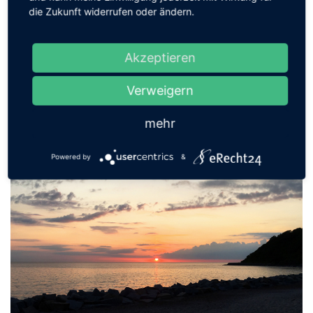
die Zukunft widerrufen oder ändern.
Sonnenaufgang am Binzer Strand
Akzeptieren
Morgens 7:13 Uhr am Binzer Strand. Binz ist das größte Seebad
auf der Insel Rügen, im
Verweigern
...
mehr
Powered by
&