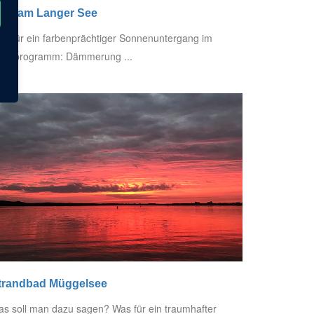
teg am Langer See
s für ein farbenprächtiger Sonnenuntergang im
otivprogramm: Dämmerung ...
trandbad Müggelsee
s soll man dazu sagen? Was für ein traumhafter