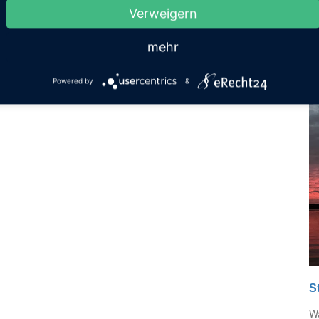
Verweigern
Sonnenuntergang auf Hiddensee
S
Wer ein Faible für schöne Sonnenuntergänge hat, findet
Wa
mehr
auf Hiddensee diverse
M
...
Powered by
&
S
Wa