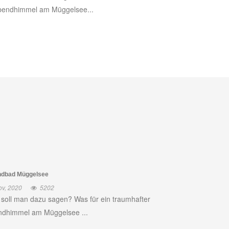
bendhimmel am Müggelsee...
ndbad Müggelsee
ov, 2020
5202
soll man dazu sagen? Was für ein traumhafter
dhimmel am Müggelsee ...