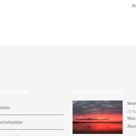
A
RGALERIEN
NEUESTE BEITRÄGE
Stra
ilder
03 N
Was 
chaftsbilder
Aben