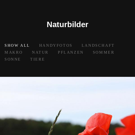
Naturbilder
SHOW ALL
HANDYFOTOS
LANDSCHAFT
MAKRO
NATUR
PFLANZEN
SOMMER
SONNE
TIERE