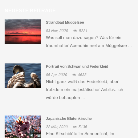
NEUESTE BEITRÄGE
Strandbad Müggelsee
03 Nov, 2020
5221
Was soll man dazu sagen? Was für ein
traumhafter Abendhimmel am Müggelsee ...
Portrait von Schwan und Federkleid
05 Apr, 2020
4638
Nicht ganz weiß das Federkleid, aber
trotzdem ein majestätischer Anblick. Ich
würde behaupten ...
Japanische Blütenkirsche
22 Mär, 2020
5136
Eine Kirschblüte im Sonnenlicht, im