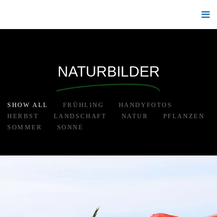
NATURBILDER
SHOW ALL
FRÜHLING
HANDYFOTOS
HERBST
LANDSCHAFT
NATUR
PFLANZEN
SOMMER
SONNE