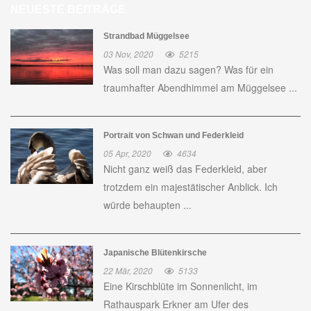
NEUESTE BEITRÄGE
Strandbad Müggelsee
03 Nov, 2020
5215
Was soll man dazu sagen? Was für ein
traumhafter Abendhimmel am Müggelsee ...
Portrait von Schwan und Federkleid
05 Apr, 2020
4634
Nicht ganz weiß das Federkleid, aber
trotzdem ein majestätischer Anblick. Ich
würde behaupten ...
Japanische Blütenkirsche
22 Mär, 2020
5133
Eine Kirschblüte im Sonnenlicht, im
Rathauspark Erkner am Ufer des