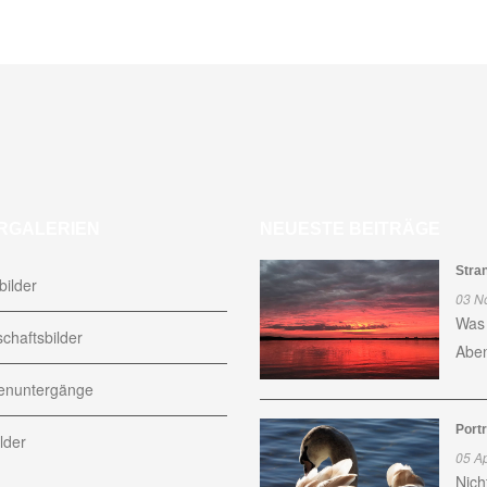
RGALERIEN
NEUESTE BEITRÄGE
Stra
ilder
03 N
Was 
chaftsbilder
Aben
nuntergänge
Port
lder
05 Ap
Nich