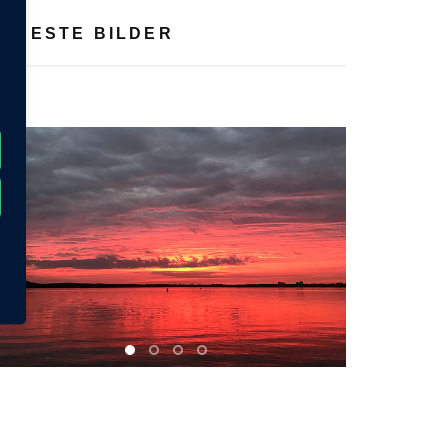
EUESTE BILDER
next