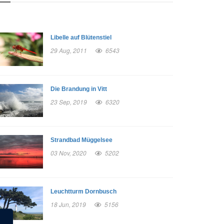
Libelle auf Blütenstiel
29 Aug, 2011
6543
Die Brandung in Vitt
23 Sep, 2019
6320
Strandbad Müggelsee
03 Nov, 2020
5202
Leuchtturm Dornbusch
18 Jun, 2019
5156