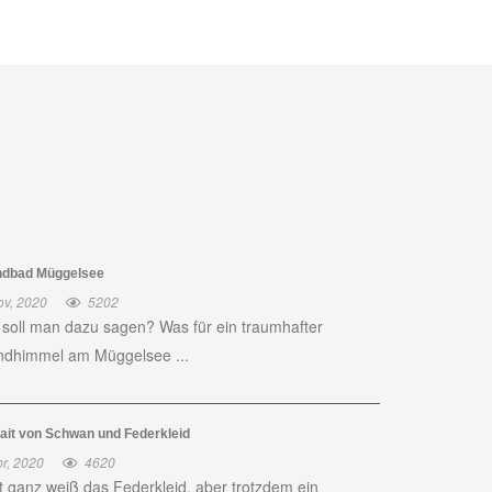
ndbad Müggelsee
ov, 2020
5202
soll man dazu sagen? Was für ein traumhafter
dhimmel am Müggelsee ...
rait von Schwan und Federkleid
r, 2020
4620
t ganz weiß das Federkleid, aber trotzdem ein