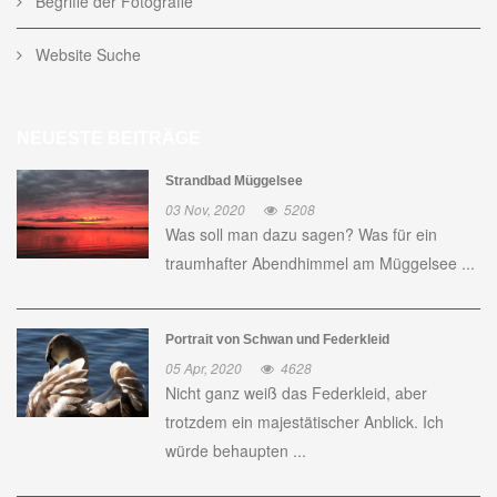
Begriffe der Fotografie
Website Suche
NEUESTE BEITRÄGE
Strandbad Müggelsee
03 Nov, 2020
5208
Was soll man dazu sagen? Was für ein
traumhafter Abendhimmel am Müggelsee ...
Portrait von Schwan und Federkleid
05 Apr, 2020
4628
Nicht ganz weiß das Federkleid, aber
trotzdem ein majestätischer Anblick. Ich
würde behaupten ...