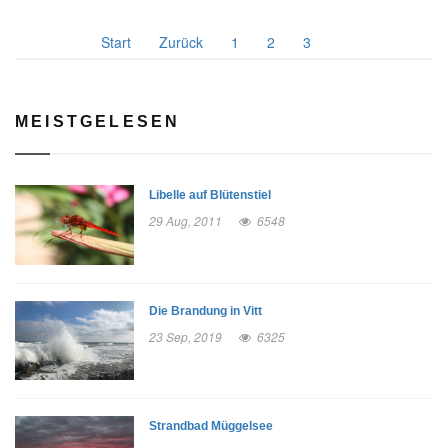
Start
Zurück
1
2
3
4
MEISTGELESEN
Libelle auf Blütenstiel
29 Aug, 2011
6548
Die Brandung in Vitt
23 Sep, 2019
6325
Strandbad Müggelsee