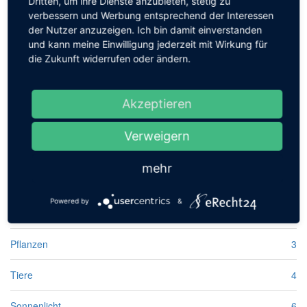
Dritten, um ihre Dienste anzubieten, stetig zu
rev
verbessern und Werbung entsprechend der Interessen
der Nutzer anzuzeigen. Ich bin damit einverstanden
und kann meine Einwilligung jederzeit mit Wirkung für
die Zukunft widerrufen oder ändern.
Akzeptieren
FOTOS AUS DER NATUR
Verweigern
mehr
Landschaften
5
Powered by
&
Natur
6
Pflanzen
3
Tiere
4
Sonnenlicht
6