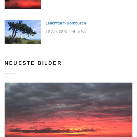
Leuchtturm Dornbusch
18 Jun, 2019
5166
NEUESTE BILDER
rev