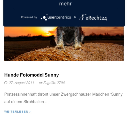
mehr
Powered by
&
Hunde Fotomodel Sunny
27. August 2011
Zugriffe: 2794
Prinzessinnenhaft thront unser Zwergschnauzer Mädchen 'Sunny'
auf einem Strohballen ...
WEITERLESEN