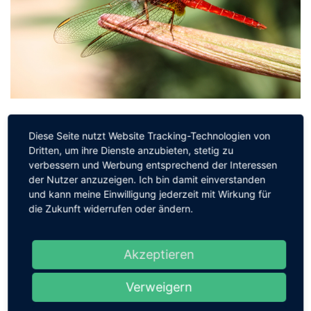
Libelle auf Blütenstiel
Diese Seite nutzt Website Tracking-Technologien von
Dritten, um ihre Dienste anzubieten, stetig zu
29. August 2011
Zugriffe: 6554
verbessern und Werbung entsprechend der Interessen
Das ist wohl ein Klassiker in der Fotografie. Zumindest wenn man
der Nutzer anzuzeigen. Ich bin damit einverstanden
und kann meine Einwilligung jederzeit mit Wirkung für
über den Titel des Bildes nachdenkt ...
die Zukunft widerrufen oder ändern.
WEITERLESEN
Akzeptieren
TIERE
Verweigern