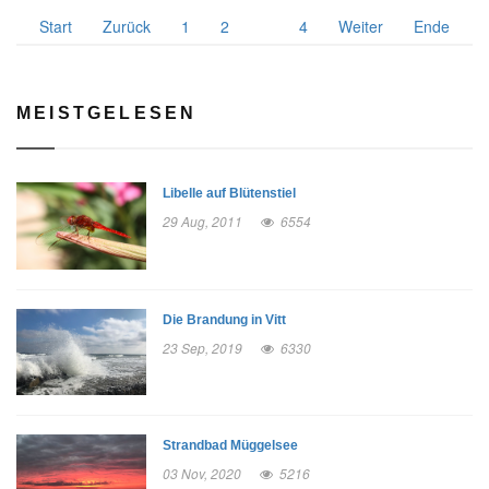
Start
Zurück
1
2
3
4
Weiter
Ende
MEISTGELESEN
Libelle auf Blütenstiel
29 Aug, 2011
6554
Die Brandung in Vitt
23 Sep, 2019
6330
Strandbad Müggelsee
03 Nov, 2020
5216