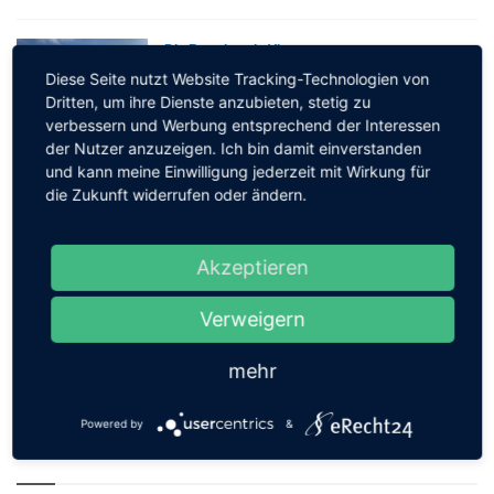
Die Brandung in Vitt
23 Sep, 2019
6320
Diese Seite nutzt Website Tracking-Technologien von
Dritten, um ihre Dienste anzubieten, stetig zu
verbessern und Werbung entsprechend der Interessen
der Nutzer anzuzeigen. Ich bin damit einverstanden
und kann meine Einwilligung jederzeit mit Wirkung für
Strandbad Müggelsee
die Zukunft widerrufen oder ändern.
03 Nov, 2020
5202
Akzeptieren
Leuchtturm Dornbusch
Verweigern
18 Jun, 2019
5156
mehr
Powered by
&
NEUESTE BILDER