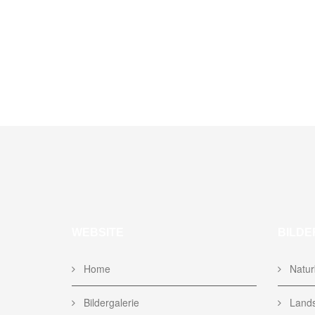
WEBSITE
BILDE
Home
Naturb
Bildergalerie
Lands