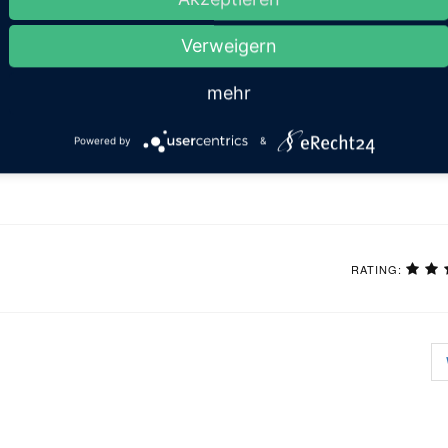
Verweigern
mehr
Powered by
&
RATING: