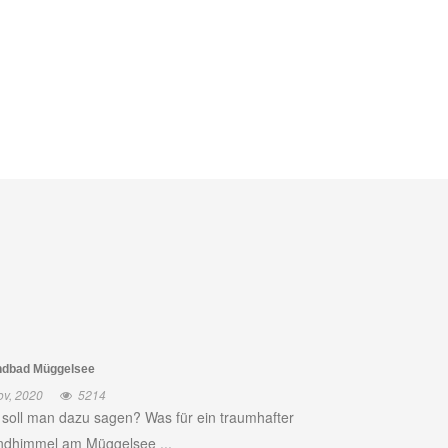
ndbad Müggelsee
ov, 2020
5214
soll man dazu sagen? Was für ein traumhafter
dhimmel am Müggelsee ...