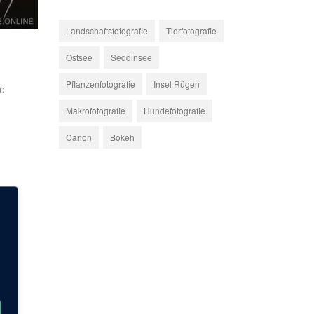
Landschaftsfotografie
Tierfotografie
Ostsee
Seddinsee
Pflanzenfotografie
Insel Rügen
e
Makrofotografie
Hundefotografie
Canon
Bokeh