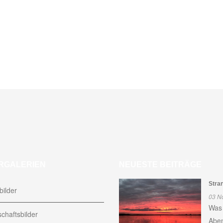
RGALERIEN
NEUESTE BEITRÄGE
Stra
ilder
03 N
Was 
chaftsbilder
Aben