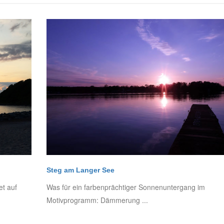
Steg am Langer See
et auf
Was für ein farbenprächtiger Sonnenuntergang im
Motivprogramm: Dämmerung ...