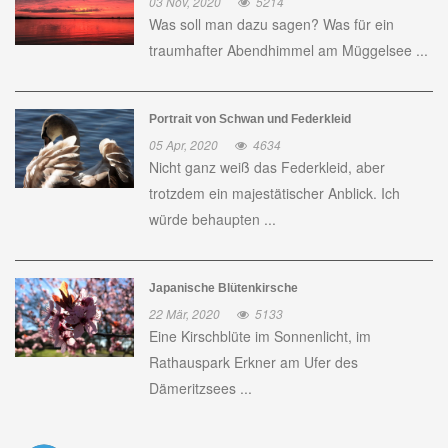
03 Nov, 2020
5214
Was soll man dazu sagen? Was für ein
traumhafter Abendhimmel am Müggelsee ...
Portrait von Schwan und Federkleid
05 Apr, 2020
4634
Nicht ganz weiß das Federkleid, aber
trotzdem ein majestätischer Anblick. Ich
würde behaupten ...
Japanische Blütenkirsche
22 Mär, 2020
5133
Eine Kirschblüte im Sonnenlicht, im
Rathauspark Erkner am Ufer des
Dämeritzsees ...