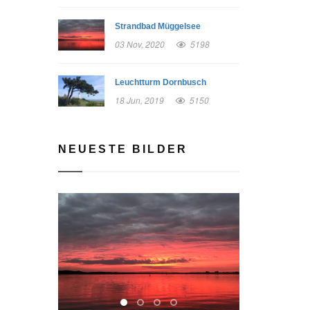
Strandbad Müggelsee
03 Nov, 2020
5198
Leuchtturm Dornbusch
18 Jun, 2019
5150
NEUESTE BILDER
prev
next