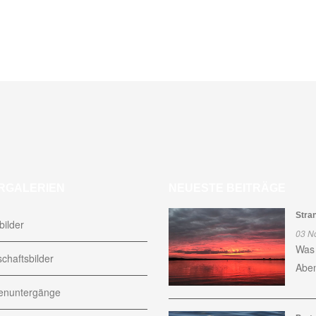
RGALERIEN
NEUESTE BEITRÄGE
Stra
ilder
03 N
Was 
chaftsbilder
Aben
nuntergänge