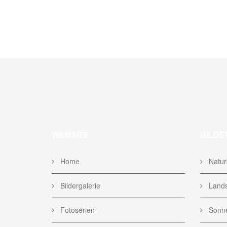
WEBSITE
BILDE
Home
Naturb
Bildergalerie
Lands
Fotoserien
Sonne