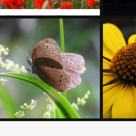
Mohnblumenfeld in der Nähe von
Heidesee
Jumeirah Pu
Natur, Pflanzen
Sonne
Schornsteinfeger Schmetterling
Nahaufnahm
Makro, Sommer, Tiere
Makro, Natur