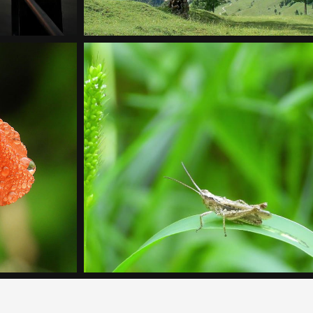
Ahornboden im Karwendel
Landschaft, Sommer
n
Grashüpfer bei der Pinkelpause
Makro, Sommer, Tiere