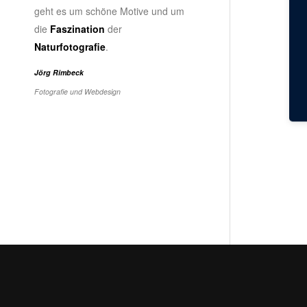
geht es um schöne Motive und um
die
Faszination
der
Naturfotografie
.
Jörg Rimbeck
Fotografie und Webdesign