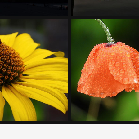
blic Beach
Mücken am Scharmützelsee
Handyfotos, Sonne
e vom Garten-Sonnenauge
Mohnblume mit Regentropfe
, Pflanzen, Sommer
Makro, Natur, Pflanzen