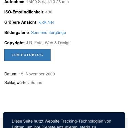
Aufnahme
: 1/400 Sek,. f/13 23 mm
ISO-Empfindlichkeit
: 400
Größere Ansicht
:
klick hier
Bildergalerie
:
Sonnenuntergänge
Copyright
: J.R. Foto, Web & Design
ZUM FOTOBLOG
Datum:
15. November 2009
Schlagwörter:
Sonne
Diese Seite nutzt Website Tracking-Technologien von
Dritten, um ihre Dienste anzubieten, stetig zu