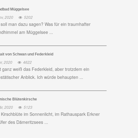
ndbad Müggelsee
ov, 2020
5202
soll man dazu sagen? Was für ein traumhafter
dhimmel am Müggelsee ...
rait von Schwan und Federkleid
r, 2020
4622
t ganz weiß das Federkleid, aber trotzdem ein
stätischer Anblick. Ich würde behaupten ...
nische Blütenkirsche
är, 2020
5123
 Kirschblüte im Sonnenlicht, im Rathauspark Erkner
fer des Dämeritzsees ...