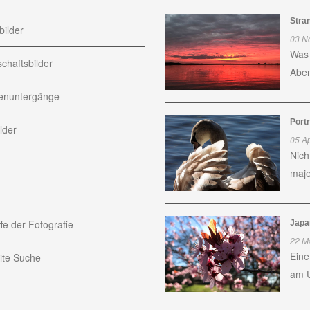
Stra
ilder
03 N
Was 
chaftsbilder
Aben
nuntergänge
Port
lder
05 Ap
Nich
maje
fe der Fotografie
Japa
22 M
Eine
te Suche
am U